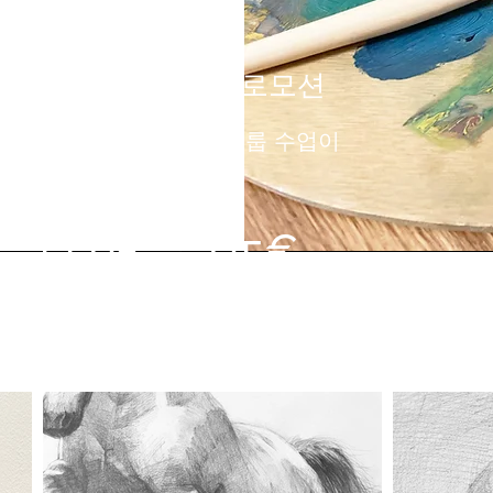
그룹 회화 수업 프로모션
불어 수업 등록시 미술 그룹 수업이
반값!
550€→275€