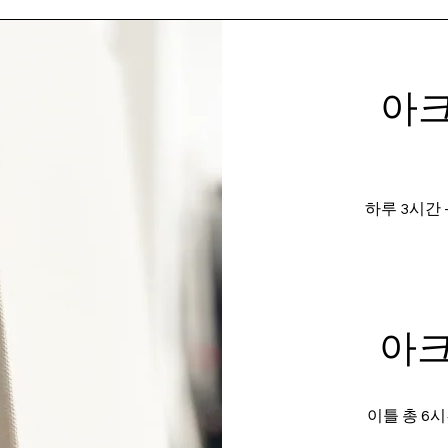
아크
하루 3시간 
​아
이틀 총 6시